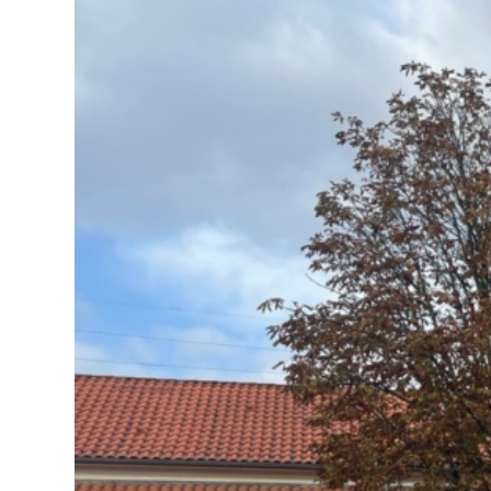
À
BORDEAUX
—
HERVÉ
GASTEL,
PAYSAGISTE