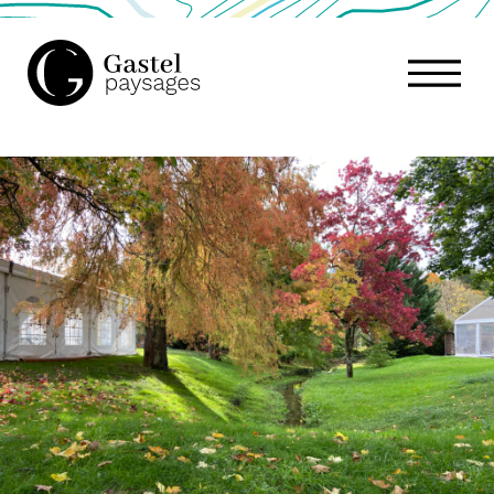
GASTEL
PAYSAGES,
ATELIER
DE
PAYSAGE