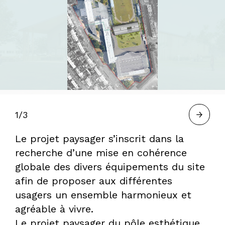
À
BORDEAUX
—
1/3
HERVÉ
Le projet paysager s’inscrit dans la
recherche d’une mise en cohérence
globale des divers équipements du site
GASTEL,
afin de proposer aux différentes
usagers un ensemble harmonieux et
agréable à vivre.
PAYSAGISTE
Le projet paysager du pôle esthétique