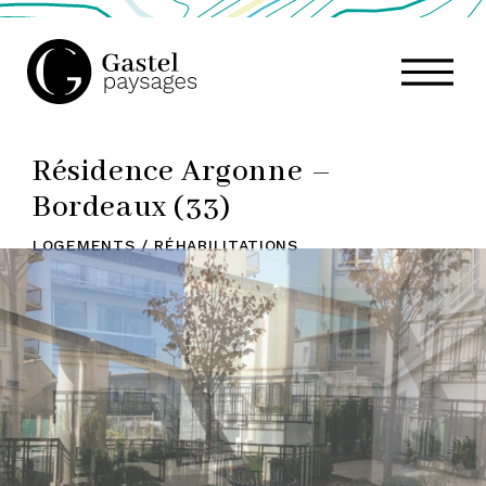
GASTEL
Résidence Argonne –
PAYSAGES,
Bordeaux (33)
LOGEMENTS / RÉHABILITATIONS
ATELIER
DE
PAYSAGE