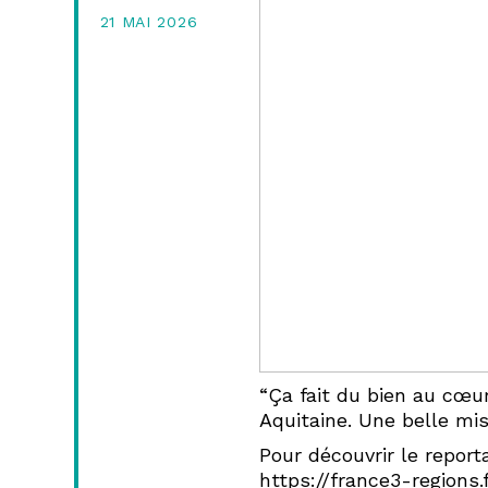
21 MAI 2026
À
BORDEAUX
—
HERVÉ
GASTEL,
“Ça fait du bien au cœur
Aquitaine. Une belle mis
Pour découvrir le report
PAYSAGISTE
https://france3-regions