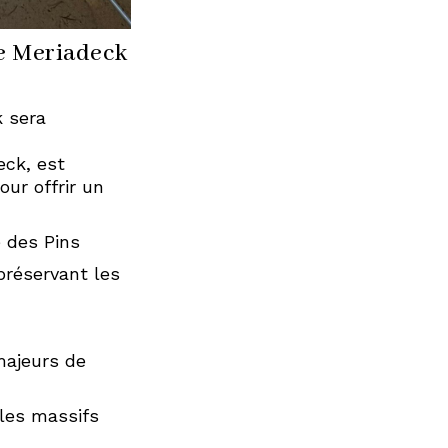
de Meriadeck
k sera
eck, est
ur offrir un
 des Pins
préservant les
majeurs de
 les massifs