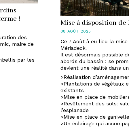
rdins
terme !
Mise à disposition de
08 AOÛT 2025
uration des
Ce 7 Août à eu lieu la mise
rmic, maire de
Mériadeck.
Il est désormais possible d
bellis par les
abords du bassin : se prom
devient une réalité dans 
>Réalisation d’aménagemen
>Plantations de végétaux e
existants
>Mise en place de mobilier
>Revêtement des sols: valo
l’esplanade
>Mise en place de ganivell
>Un éclairage qui accompagn