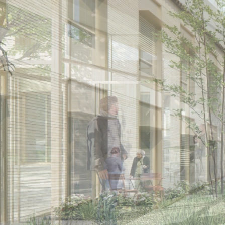
À
BORDEAUX
—
HERVÉ
GASTEL,
PAYSAGISTE