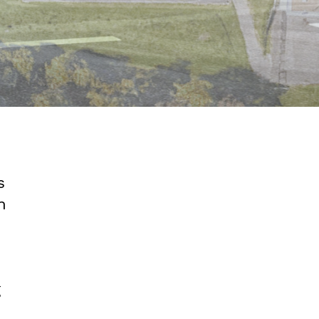
s
n
g