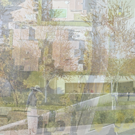
À
BORDEAUX
—
HERVÉ
GASTEL,
PAYSAGISTE