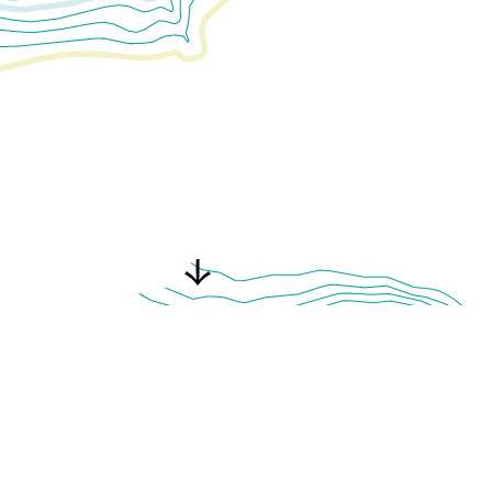
Gastel
Paysages est une agence de
paysagistes concepteurs basée à
GASTEL
Bordeaux spécialisée dans la maîtrise
d’œuvre de projets d’aménagement
extérieur. Nous concevons et
PAYSAGES,
accompagnons les maitrises d’ouvrages