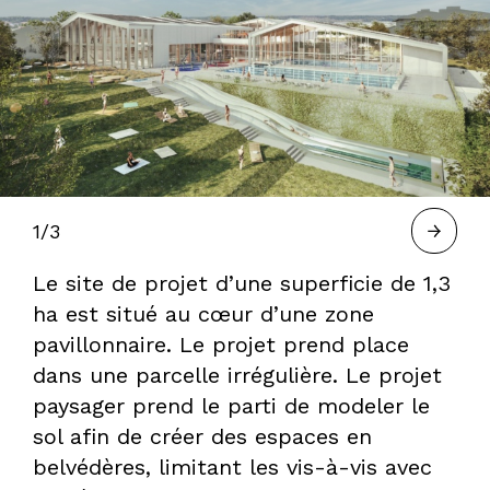
À
BORDEAUX
—
1/3
Le site de projet d’une superficie de 1,3
HERVÉ
ha est situé au cœur d’une zone
pavillonnaire. Le projet prend place
dans une parcelle irrégulière. Le projet
GASTEL,
paysager prend le parti de modeler le
sol afin de créer des espaces en
belvédères, limitant les vis-à-vis avec
PAYSAGISTE